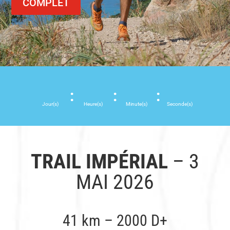
COMPLET
:
:
:
Jour(s)
Heure(s)
Minute(s)
Seconde(s)
TRAIL IMPÉRIAL
– 3
MAI 2026
41 km – 2000 D+