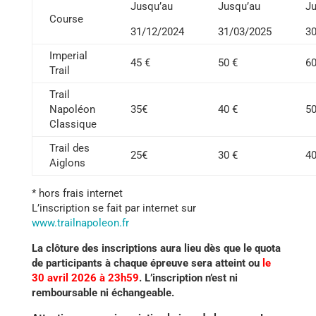
Jusqu’au
Jusqu’au
Ju
Course
31/12/2024
31/03/2025
30
Imperial
45 €
50 €
60
Trail
Trail
Napoléon
35€
40 €
50
Classique
Trail des
25€
30 €
40
Aiglons
* hors frais internet
L’inscription se fait par internet sur
www.trailnapoleon.fr
La clôture des inscriptions aura lieu dès que le quota
de participants à chaque épreuve sera atteint ou
le
30 avril 2026 à 23h59
. L’inscription n’est ni
remboursable ni échangeable.